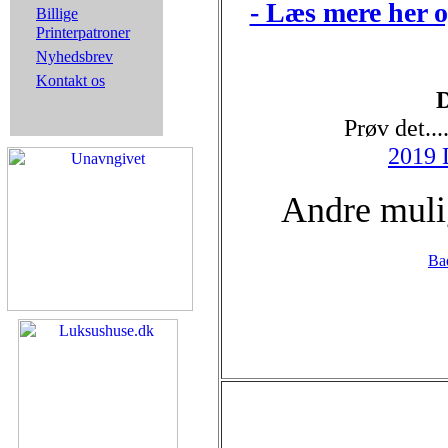
- Læs mere her og
Billige
Printerpatroner
Nyhedsbrev
Kontakt os
D
Prøv det...
2019 
Andre mulig
Ba