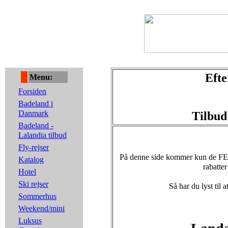
Efte
Menu:
Forsiden
Badeland i
Danmark
Tilbud
Badeland -
Lalandia tilbud
Fly-rejser
På denne side kommer kun de FED
Katalog
rabatter
Hotel
Ski rejser
Så har du lyst til a
Sommerhus
Weekend/mini
Luksus