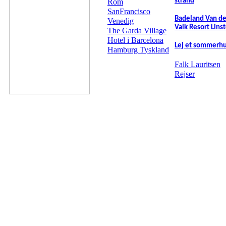
strand
Rom
SanFrancisco
Badeland Van de
Venedig
Valk Resort Lins
The Garda Village
Hotel i Barcelona
Lej et sommerh
Hamburg Tyskland
Falk Lauritsen
Rejser