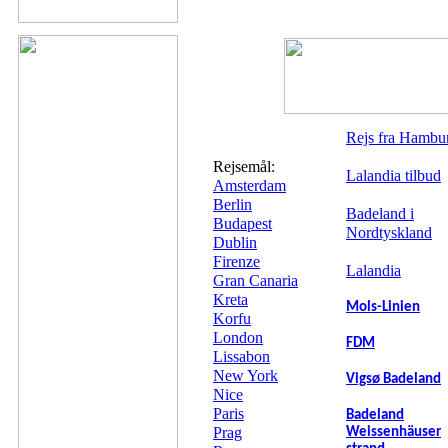
Rejs fra Hambu
Rejsemål:
Lalandia tilbud
Amsterdam
Berlin
Badeland i
Budapest
Nordtyskland
Dublin
Firenze
Lalandia
Gran Canaria
Kreta
Mols-Linien
Korfu
London
FDM
Lissabon
New York
Vigsø Badeland
Nice
Paris
Badeland
Prag
Weissenhäuser