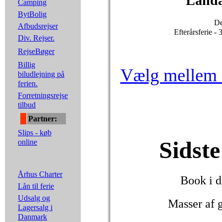
Landa
Camping
BytBolig
De
Afbudsrejser
Efterårsferie -
Div. Rejser.
RejseBøger
Billig
Vælg mellem 5
biludlejning på
ferien.
Forretningsrejse
tilbud
Partner:
Slips - køb
Sidste
online
Århus Charter
Book i d
Lån til ferie
Udsalg og
Masser af 
Lagersalg i
Danmark