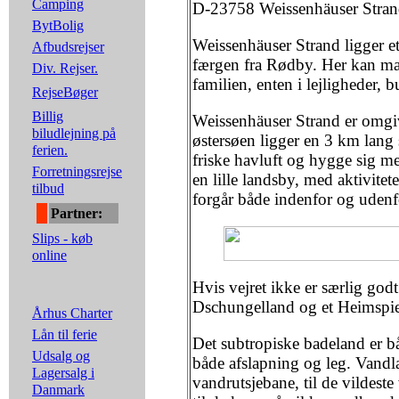
Camping
D-23758 Weissenhäuser Stra
BytBolig
Weissenhäuser Strand ligger et 
Afbudsrejser
færgen fra Rødby. Her kan man
Div. Rejser.
familien, enten i lejligheder, 
RejseBøger
Billig
Weissenhäuser Strand er omgive
biludlejning på
østersøen ligger en 3 km lang 
ferien.
friske havluft og hygge sig me
Forretningsrejse
en lille landsby, med aktivite
tilbud
forgår både indenfor og udenf
Partner:
Slips - køb
online
Hvis vejret ikke er særlig godt
Dschungelland og et Heimspie
Århus Charter
Lån til ferie
Det subtropiske badeland er bå
Udsalg og
både afslapning og leg. Vandl
Lagersalg i
vandrutsjebane, til de vildes
Danmark