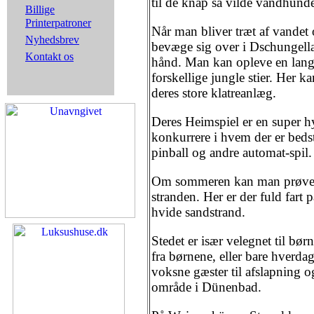
til de knap så vilde vandhunde
Billige
Printerpatroner
Når man bliver træt af vandet
Nyhedsbrev
bevæge sig over i Dschungell
Kontakt os
hånd. Man kan opleve en lang
forskellige jungle stier. Her
deres store klatreanlæg.
Deres Heimspiel er en super h
konkurrere i hvem der er bedst 
pinball og andre automat-spil.
Om sommeren kan man prøve a
stranden. Her er der fuld fart p
hvide sandstrand.
Stedet er især velegnet til bø
fra børnene, eller bare hverdag
voksne gæster til afslapning o
område i Dünenbad.