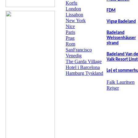
Korfu
London
FDM
Lissabon
New York
Vigsø Badeland
Nice
Paris
Badeland
Prag
Weissenhäuser
strand
Rom
SanFrancisco
Badeland Van de
Venedig
Valk Resort Lins
The Garda Village
Hotel i Barcelona
Lej et sommerh
Hamburg Tyskland
Falk Lauritsen
Rejser