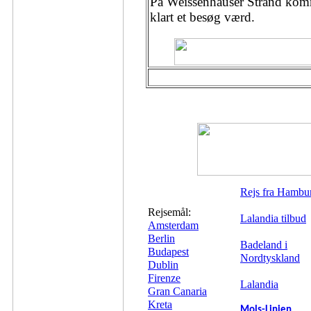
På Weissenhäuser Strand kommer
klart et besøg værd.
Rejs fra Hambu
Rejsemål:
Lalandia tilbud
Amsterdam
Berlin
Badeland i
Budapest
Nordtyskland
Dublin
Firenze
Lalandia
Gran Canaria
Kreta
Mols-Linien