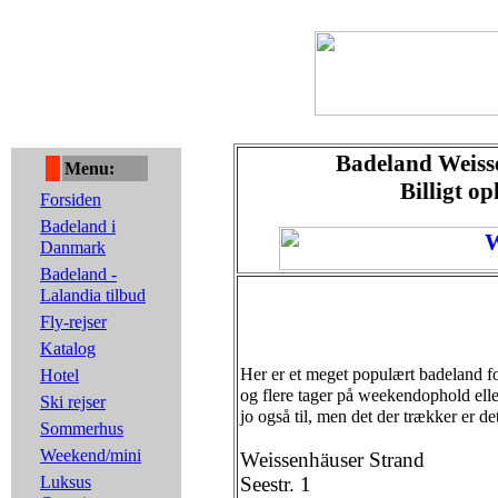
Badeland Weiss
Menu:
Billigt o
Forsiden
Badeland i
Danmark
Badeland -
Lalandia tilbud
Fly-rejser
Katalog
Her er et meget populært badeland fo
Hotel
og flere tager på weekendophold eller
Ski rejser
jo også til, men det der trækker er d
Sommerhus
Weekend/mini
Weissenhäuser Strand
Luksus
Seestr. 1